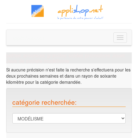
applishop.net
Toggle
navigatio
petites annonces gratuites soldes promotions Jouet
Jeux de societe modélisme
Si aucune précision n'est faite la recherche s'effectuera pour les
deux prochaines semaines et dans un rayon de soixante
kilomètre pour la catégorie demandée.
catégorie recherchée: